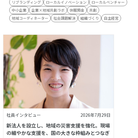
リブランディング
ローカルイノベーション
ローカルベンチャー
中小企業
企業×地域共創ラボ
休眠預金
共創
地域コーディネーター
社会課題解決
組織づくり
自主経営
社員インタビュー
2026年7月29日
新法人を設立し、地域の災害支援を強化。現場
の細やかな支援を、国の大きな枠組みとつなぎ