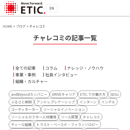
EN
HOME
>
ブログ
>
チャレコミ
チャレコミの記事一覧
全ての記事
コラム
ナレッジ・ノウハウ
事業・事例
社員インタビュー
組織・カルチャー
andBeyondカンパニー
DRIVEキャリア
ETIC.での働き方
SDGs
ふるさと納税
アントレプレナーシップ
インターン
インテル
コーディネーター
ソーシャルイノベーション
ソーシャルセクター人材獲得
ソース原理
チャレコミ
ティール組織
トラスト・ベースド・フィランソロピー