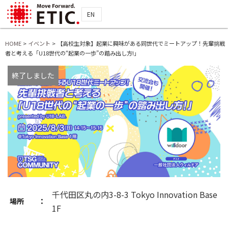
EN
HOME
>
イベント
>
【高校生対象】起業に興味がある同世代でミートアップ！先輩挑戦
者と考える「U18世代の“起業の一歩”の踏み出し方!」
終了しました
千代田区丸の内3-8-3 Tokyo Innovation Base
場所 ：
1F