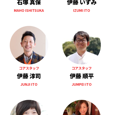
石塚 真保
伊藤 いずみ
MAHO ISHITSUKA
IZUMI ITO
コアスタッフ
コアスタッフ
伊藤 淳司
伊藤 順平
JUNJI ITO
JUMPEI ITO