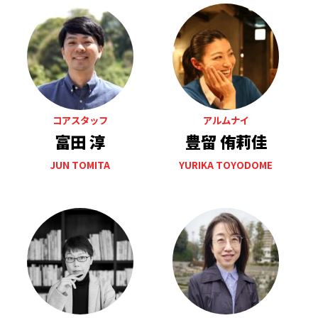
コアスタッフ
アルムナイ
富田 淳
豊留 侑莉佳
JUN TOMITA
YURIKA TOYODOME