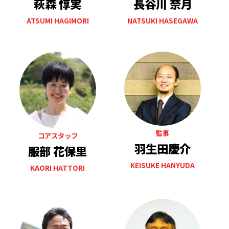
萩森 惇実
長谷川 奈月
ATSUMI HAGIMORI
NATSUKI HASEGAWA
監事
コアスタッフ
羽生田慶介
服部 花保里
KEISUKE HANYUDA
KAORI HATTORI