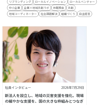
リブランディング
ローカルイノベーション
ローカルベンチャー
中小企業
企業×地域共創ラボ
休眠預金
共創
地域コーディネーター
社会課題解決
組織づくり
自主経営
社員インタビュー
2026年7月29日
新法人を設立し、地域の災害支援を強化。現場
の細やかな支援を、国の大きな枠組みとつなぎ