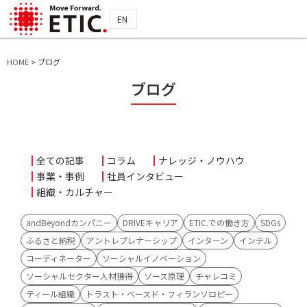
EN
HOME
>
ブログ
ブログ
全ての記事
コラム
ナレッジ・ノウハウ
事業・事例
社員インタビュー
組織・カルチャー
andBeyondカンパニー
DRIVEキャリア
ETIC.での働き方
SDGs
ふるさと納税
アントレプレナーシップ
インターン
インテル
コーディネーター
ソーシャルイノベーション
ソーシャルセクター人材獲得
ソース原理
チャレコミ
ティール組織
トラスト・ベースド・フィランソロピー