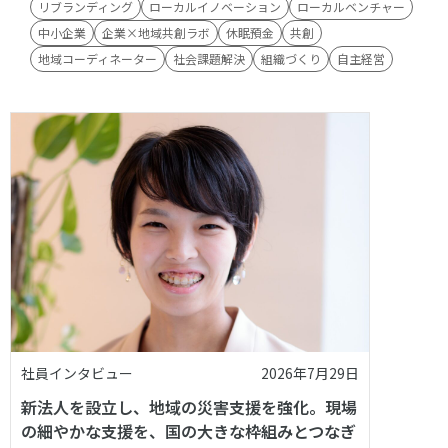
リブランディング
ローカルイノベーション
ローカルベンチャー
中小企業
企業×地域共創ラボ
休眠預金
共創
地域コーディネーター
社会課題解決
組織づくり
自主経営
社員インタビュー
2026年7月29日
新法人を設立し、地域の災害支援を強化。現場
の細やかな支援を、国の大きな枠組みとつなぎ