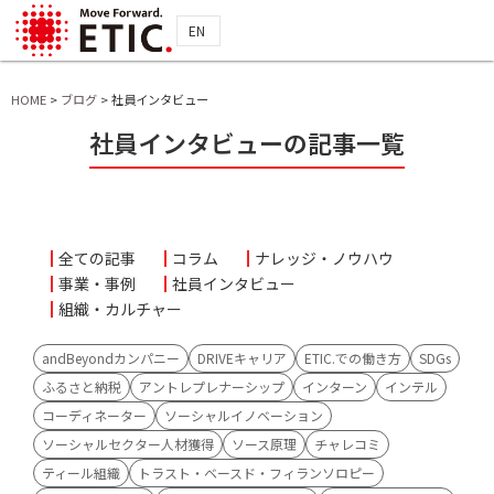
EN
HOME
>
ブログ
>
社員インタビュー
社員インタビューの記事一覧
全ての記事
コラム
ナレッジ・ノウハウ
事業・事例
社員インタビュー
組織・カルチャー
andBeyondカンパニー
DRIVEキャリア
ETIC.での働き方
SDGs
ふるさと納税
アントレプレナーシップ
インターン
インテル
コーディネーター
ソーシャルイノベーション
ソーシャルセクター人材獲得
ソース原理
チャレコミ
ティール組織
トラスト・ベースド・フィランソロピー