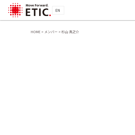
EN
HOME
>
メンバー
>
杉山 真之介