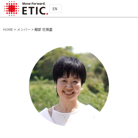
EN
HOME
>
メンバー
>
服部 花保里