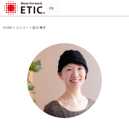
EN
HOME
>
メンバー
>
北川 幸子