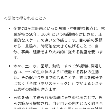
＜研修で得られること＞
企業の3ヶ年計画といった短期・中期的な視点と、林
業が持つ50年、100年という時間軸を対比させ、圧
倒的なスケールの違いを体感します。目の前の課題
から一旦離れ、時間軸を大きく広げることで、自
分、事業、組織をより大局的に捉える視座を養いま
す。
木々、土、水、菌類、動物…すべてが複雑に関連し
合い、一つの生命体のように機能する森林の生態
系。その繋がりを肌で感じることで、物事を部分で
はなく「全体（ホリスティック）」で捉えるシステ
ム思考の感性を磨きます。
五感を通して得られる情報に身を委ねることで、思
考の癖から解放され、自分自身の内面と深く向き合
う機会を提供します。焚き火を囲んでの静かな対話