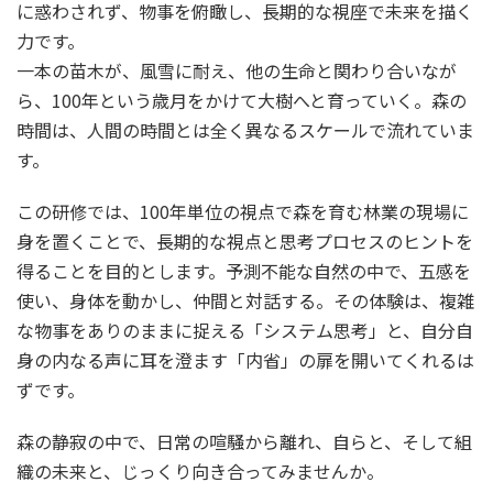
に惑わされず、物事を俯瞰し、長期的な視座で未来を描く
力です。
一本の苗木が、風雪に耐え、他の生命と関わり合いなが
ら、100年という歳月をかけて大樹へと育っていく。森の
時間は、人間の時間とは全く異なるスケールで流れていま
す。
この研修では、100年単位の視点で森を育む林業の現場に
身を置くことで、長期的な視点と思考プロセスのヒントを
得ることを目的とします。予測不能な自然の中で、五感を
使い、身体を動かし、仲間と対話する。その体験は、複雑
な物事をありのままに捉える「システム思考」と、自分自
身の内なる声に耳を澄ます「内省」の扉を開いてくれるは
ずです。
森の静寂の中で、日常の喧騒から離れ、自らと、そして組
織の未来と、じっくり向き合ってみませんか。