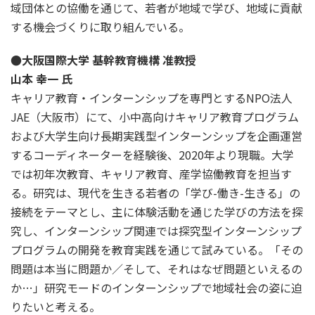
域団体との協働を通じて、若者が地域で学び、地域に貢献
する機会づくりに取り組んでいる。
●大阪国際大学 基幹教育機構 准教授
山本 幸一 氏
キャリア教育・インターンシップを専門とするNPO法人
JAE（大阪市）にて、小中高向けキャリア教育プログラム
および大学生向け長期実践型インターンシップを企画運営
するコーディネーターを経験後、2020年より現職。大学
では初年次教育、キャリア教育、産学協働教育を担当す
る。研究は、現代を生きる若者の「学び-働き-生きる」の
接続をテーマとし、主に体験活動を通じた学びの方法を探
究し、インターンシップ関連では探究型インターンシップ
プログラムの開発を教育実践を通じて試みている。「その
問題は本当に問題か／そして、それはなぜ問題といえるの
か…」研究モードのインターンシップで地域社会の姿に迫
りたいと考える。