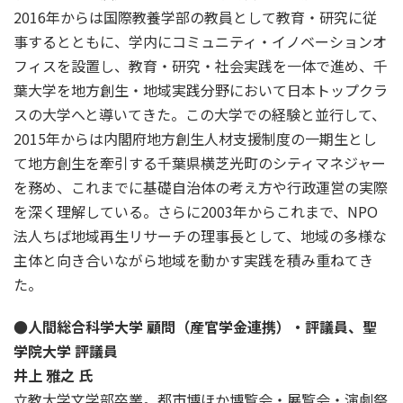
2016年からは国際教養学部の教員として教育・研究に従
事するとともに、学内にコミュニティ・イノベーションオ
フィスを設置し、教育・研究・社会実践を一体で進め、千
葉大学を地方創生・地域実践分野において日本トップクラ
スの大学へと導いてきた。この大学での経験と並行して、
2015年からは内閣府地方創生人材支援制度の一期生とし
て地方創生を牽引する千葉県横芝光町のシティマネジャー
を務め、これまでに基礎自治体の考え方や行政運営の実際
を深く理解している。さらに2003年からこれまで、NPO
法人ちば地域再生リサーチの理事長として、地域の多様な
主体と向き合いながら地域を動かす実践を積み重ねてき
た。
●人間総合科学大学 顧問（産官学金連携）・評議員、
聖
学院大学 評議員
井上 雅之 氏
立教大学文学部卒業。都市博ほか博覧会・展覧会・演劇祭