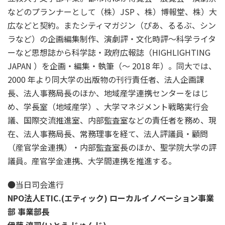
などのプランナーとして（株）JSP 、株）博報堂、株）大
広などと契約。またシティマガジン（ぴあ、るるぶ、シン
ラなど）の企画編集制作、演劇評・文化時評～科学ライタ
ーなど思想誌から科学誌・政府広報誌（HIGHLIGHTING
JAPAN ）を企画・編集・執筆（～ 2018 年）。同大では、
2000 年より同大学の出版物の刊行責任者、法人企画課
長、法人事務局長のほか、地域産学連携センターをはじ
め、学長室（地域産学）、大学マネジメント戦略実行会
議、国際交流推進室、内部監査室などの責任者を務め、現
在、法人事務局長、常務理事を経て、法人評議員・顧問
（産官学金連携）・内部監査室長のほか、聖学院大学の評
議員。産官学金連携、大学間連携を推進する。
●当日司会進行
NPO法人ETIC.(エティック) ローカルイノベーション事業
部 事業部長