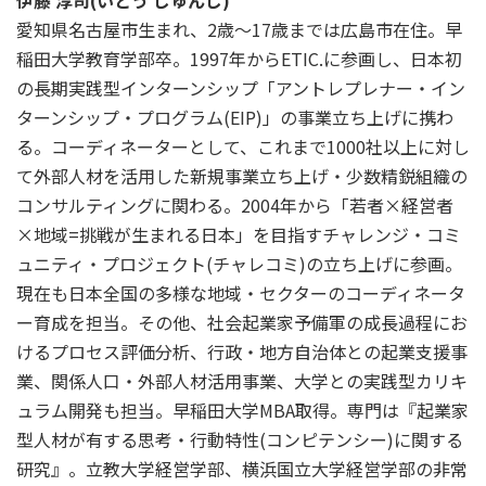
伊藤 淳司(いとう じゅんじ)
愛知県名古屋市生まれ、2歳～17歳までは広島市在住。早
稲田大学教育学部卒。1997年からETIC.に参画し、日本初
の長期実践型インターンシップ「アントレプレナー・イン
ターンシップ・プログラム(EIP)」の事業立ち上げに携わ
る。コーディネーターとして、これまで1000社以上に対し
て外部人材を活用した新規事業立ち上げ・少数精鋭組織の
コンサルティングに関わる。2004年から「若者×経営者
×地域=挑戦が生まれる日本」を目指すチャレンジ・コミ
ュニティ・プロジェクト(チャレコミ)の立ち上げに参画。
現在も日本全国の多様な地域・セクターのコーディネータ
ー育成を担当。その他、社会起業家予備軍の成長過程にお
けるプロセス評価分析、行政・地方自治体との起業支援事
業、関係人口・外部人材活用事業、大学との実践型カリキ
ュラム開発も担当。早稲田大学MBA取得。専門は『起業家
型人材が有する思考・行動特性(コンピテンシー)に関する
研究』。立教大学経営学部、横浜国立大学経営学部の非常