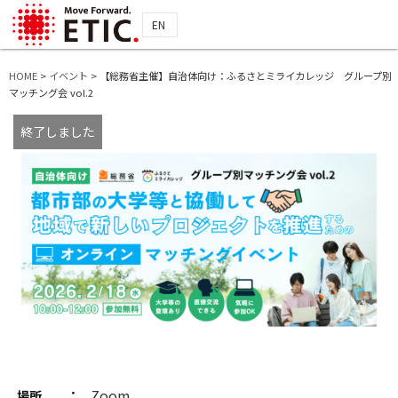
EN
HOME
>
イベント
>
【総務省主催】自治体向け：ふるさとミライカレッジ グループ別
マッチング会 vol.2
終了しました
Zoom
場所 ：