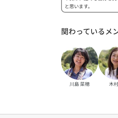
と思います。
関わっているメ
川島 菜穂
木村