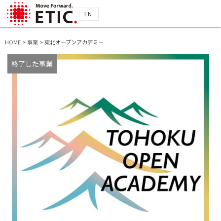
EN
HOME
>
事業
>
東北オープンアカデミー
終了した事業