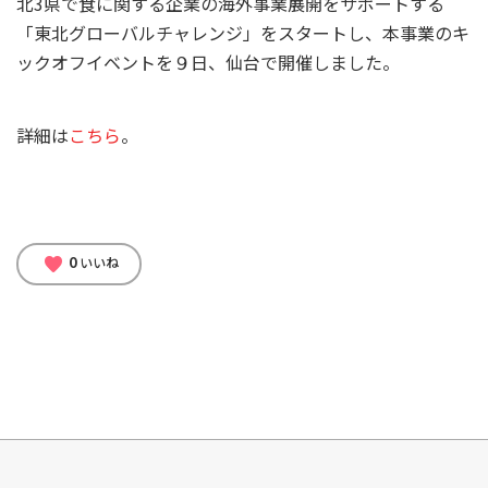
北3県で食に関する企業
の海外事業展開をサポートする
「東北グローバルチャレンジ」
をスタートし、本事業のキ
ックオフイベントを９日、
仙台で開催しました。
詳細は
こちら
。
0
favorite
いいね