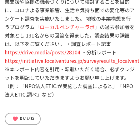
業支援や協働の機会づくりについて検討することを目的
に、コロナよる事業影響、生活や気持ち面での変化等のア
ンケート調査を実施いたしました。 地域の事業構想を行
うプログラム「
ローカルベンチャーラボ
」の過去参加者を
対象とし 131名からの回答を得ました。調査結果の詳細
は、以下をご覧ください。 ・調査レポート記事
https://drive.media/posts/28104
・分析レポート
https://initiative.localventures.jp/surveyresults_localven
※本レポート内容を引用・転載いただく場合、必ずクレジ
ットを明記していただきますようお願い申し上げます。
（例：「NPO法人ETIC.が実施した調査によると」「NPO
法人ETIC.調べ」など）
0
favorite
いいね