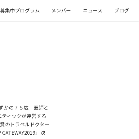
募集中プログラム
メンバー
ニュース
ブログ
わずかの７５歳 医師と
 エティックが運営する
最優秀賞のトラベルドクター
ATEWAY2019」決