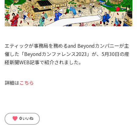
エティックが事務局を務めるand Beyondカンパニーが主
催した「Beyondカンファレンス2023」が、5月30日の産
経新聞WEB記事で紹介されました。
詳細は
こちら
0
favorite
いいね