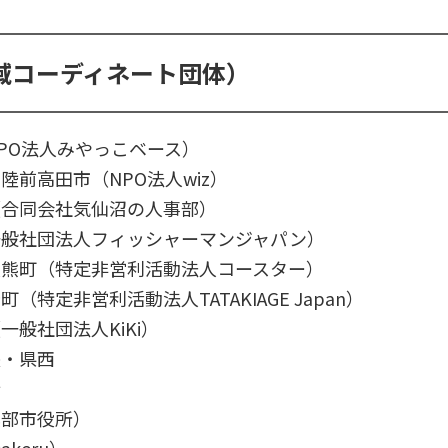
域コーディネート団体）
PO法人みやっこベース）
陸前高田市（NPO法人wiz）
（合同会社気仙沼の人事部）
一般社団法人フィッシャーマンジャパン）
大熊町（特定非営利活動法人コースター）
特定非営利活動法人TATAKIAGE Japan）
般社団法人KiKi）
央・県西
行
黒部市役所）
keru）