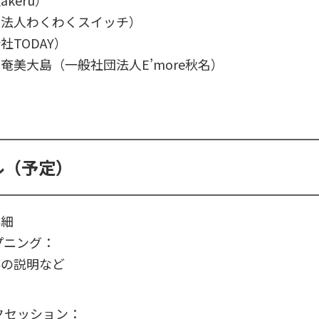
団法人わくわくスイッチ）
TODAY）
奄美大島（一般社団法人E’more秋名）
ル（予定）
詳細
オープニング：
学の説明など
トークセッション：