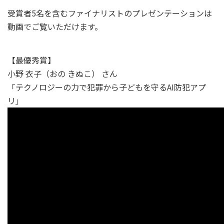
受賞者5名を含むファイナリストのプレゼンテーションは
動画でご覧いただけます。
【最優秀賞】
小野 衣子（おの きぬこ） さん
「テクノロジーの力で犯罪から子どもを守るAI防犯アプ
リ」