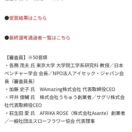
●
受賞結果はこちら
●
最終選考通過者一覧はこちら
【審査員】※50音順
・各務 茂夫 氏 東京大学 大学院工学系研究科 教授／日本
ベンチャー学会 会長／NPO法人アイセック・ジャパン会
長（審査員長）
・加藤 史子 氏 WAmazing株式会社 代表取締役CEO
・坪井 俊輔 氏 株式会社うちゅう創業者／サグリ株式会
社代表取締役CEO
・萩生田 愛 氏 AFRIKA ROSE（株式会社Asante）創業者
／一般社団法スローフラワー協会 代表理事