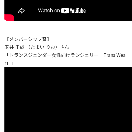
【メンバーシップ賞】
玉井 里於 （たまい りお）さん
「トランスジェンダー女性向けランジェリー「Trans Wea
r」」