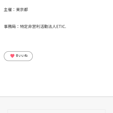
主催：東京都
事務局：特定⾮営利活動法⼈ETIC.
0
favorite
いいね