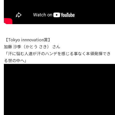
【Tokyo innnovation賞】
加藤 沙季（かとう さき） さん
「汗に悩む人達が汗のハンデを感じる事なく本領発揮でき
る世の中へ」