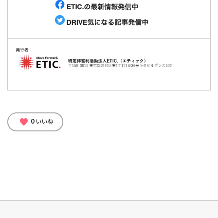
0
favorite
いいね