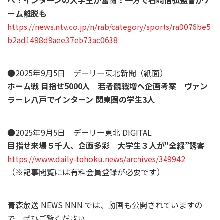
へ！インターンの大学生が奮闘！一方で石崎信弘監督がチ
ーム離脱も
https://news.ntv.co.jp/n/rab/category/sports/ra9076be5
b2ad1498d9aee37eb73ac0638
●2025年9月5日 デーリー東北新聞（紙面）
ホーム戦 目指せ5000人 若者観戦増へ企画考案 ヴァン
ラーレ八戸でインターン 関東圏の学生3人
●2025年9月5日 デーリー東北 DIGITAL
目指せ来場５千人、企画多彩 大学生３人が“全緑”誘客
https://www.daily-tohoku.news/
archives
/349942
（※記事閲覧には有料会員登録が必要です）
青森放送 NEWS NNN では、動画も公開されていますの
で、ぜひご覧ください。