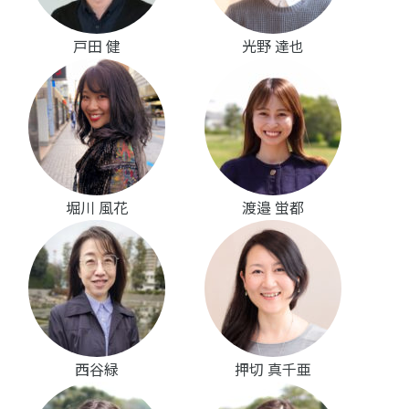
戸田 健
光野 達也
堀川 風花
渡邉 蛍都
西谷緑
押切 真千亜