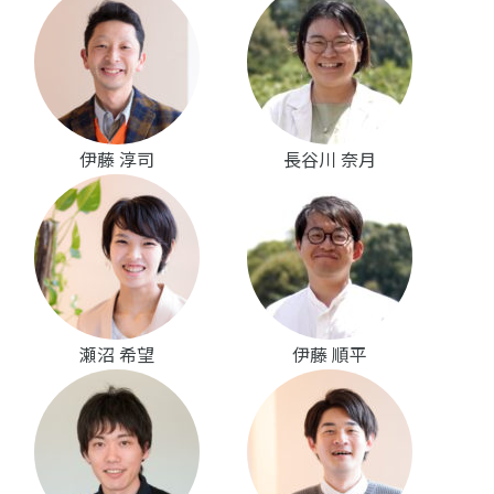
伊藤 淳司
長谷川 奈月
瀬沼 希望
伊藤 順平