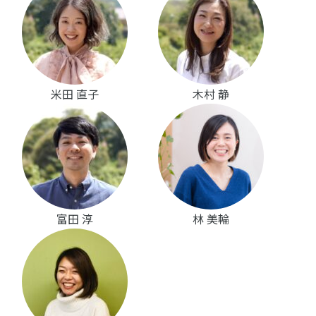
米田 直子
木村 静
富田 淳
林 美輪